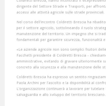
Coldiretti Brescia, hanno incontrato il Vicepresidente
dirigente del Settore Strade e Trasporti, per affront
accessi alle attività agricole sulle strade provinciali.
Nel corso dell’incontro Coldiretti Brescia ha ribadi
per il settore agricolo, sottolineando il ruolo strat
manutenzione del territorio. Un impegno che si traduc
fondamentali per garantire sicurezza, funzionalità e 
«Le aziende agricole non sono semplici fruitori delle 
Facchetti presidente di Coldiretti Brescia - chiedia
amministrative, evitando di gravare ulteriormente su
concreto alla sicurezza e alla manutenzione delle str
Coldiretti Brescia ha espresso un sentito ringraziame
Paola Archini per l’ascolto e la disponibilità al conf
L’organizzazione continuerà a lavorare per tutelare l
salvaguardia e allo sviluppo del territorio bresciano.