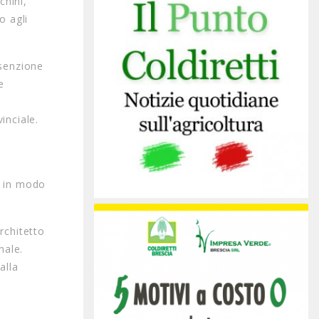
chini,
o agli
esenzione
e
inciale.
e in modo
rchitetto
nale.
alla