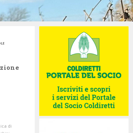
OLE
nzione
ica di