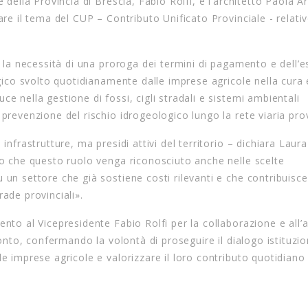
 della Provincia di Brescia, Fabio Rolfi, e l’architetto Paola Ar
are il tema del CUP – Contributo Unificato Provinciale - relativ
to la necessità di una proroga dei termini di pagamento e dell’
egico svolto quotidianamente dalle imprese agricole nella cura 
e nella gestione di fossi, cigli stradali e sistemi ambientali
prevenzione del rischio idrogeologico lungo la rete viaria prov
infrastrutture, ma presidi attivi del territorio – dichiara Laura
mo che questo ruolo venga riconosciuto anche nelle scelte
 un settore che già sostiene costi rilevanti e che contribuisc
ade provinciali».
nto al Vicepresidente Fabio Rolfi per la collaborazione e all’a
ronto, confermando la volontà di proseguire il dialogo istituzio
e imprese agricole e valorizzare il loro contributo quotidiano 