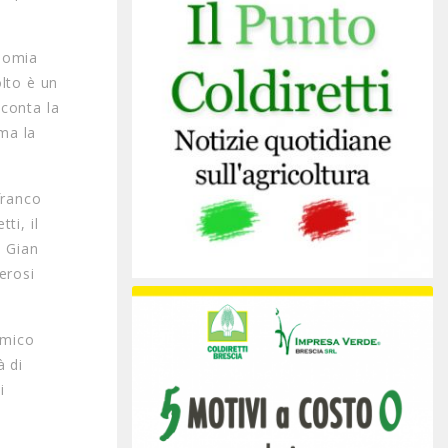
onomia
olto è un
cconta la
ma la
franco
ti, il
e Gian
erosi
omico
à di
i