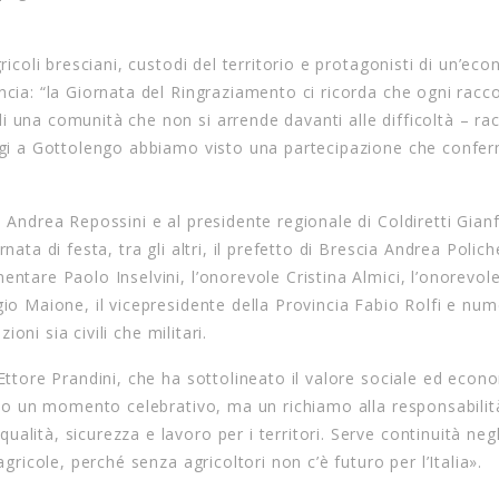
ricoli bresciani, custodi del territorio e protagonisti di un’ec
ncia: “la Giornata del Ringraziamento ci ricorda che ogni racc
 una comunità che non si arrende davanti alle difficoltà – ra
oggi a Gottolengo abbiamo visto una partecipazione che confer
e Andrea Repossini e al presidente regionale di Coldiretti Gian
ata di festa, tra gli altri, il prefetto di Brescia Andrea Polichet
entare Paolo Inselvini, l’onorevole Cristina Almici, l’onorevol
gio Maione, il vicepresidente della Provincia Fabio Rolfi e num
ioni sia civili che militari.
 Ettore Prandini, che ha sottolineato il valore sociale ed econ
solo un momento celebrativo, ma un richiamo alla responsabilit
lità, sicurezza e lavoro per i territori. Serve continuità negl
agricole, perché senza agricoltori non c’è futuro per l’Italia».