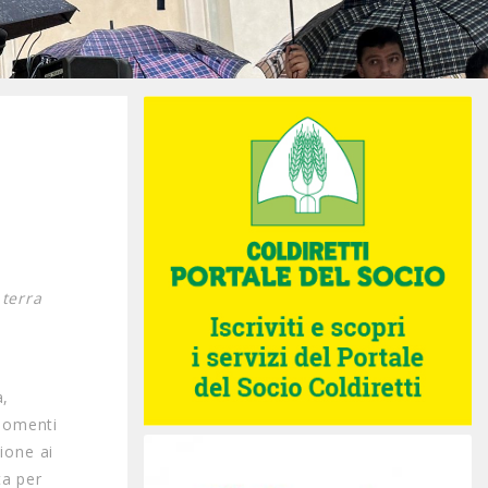
 terra
a,
 momenti
ione ai
ta per