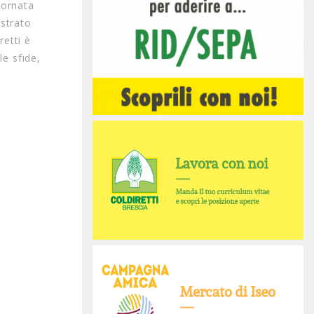
Giornata
ostrato
retti è
e sfide,