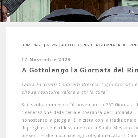
HOMEPAGE
|
NEWS
| A GOTTOLENGO LA GIORNATA DEL RIN
17 Novembre 2025
A Gottolengo la Giornata del Ri
Laura Facchetti Coldiretti Brescia: “ogni raccolto è
che sa restituire valore a chi la cura”
Si è svolta domenica 16 novembre la 75° Giornata de
rigenerazione della terra e speranza per l’umanità”,
nonostante la pioggia, è iniziata con la tradizionale
di preghiera e di riflessione con la Santa Messa offi
presenti e alle macchine agricole, il mercato di Cam