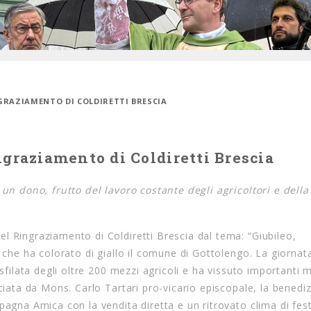
GRAZIAMENTO DI COLDIRETTI BRESCIA
ngraziamento di Coldiretti Brescia
 un dono, frutto del lavoro costante degli agricoltori e della
l Ringraziamento di Coldiretti Brescia dal tema: “Giubileo,
 che ha colorato di giallo il comune di Gottolengo. La giornat
 sfilata degli oltre 200 mezzi agricoli e ha vissuto importanti
ciata da Mons. Carlo Tartari pro-vicario episcopale, la benediz
pagna Amica con la vendita diretta e un ritrovato clima di fes