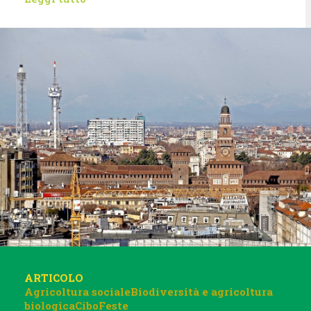
ARTICOLO
Agricoltura sociale
Biodiversità e agricoltura
biologica
Cibo
Feste