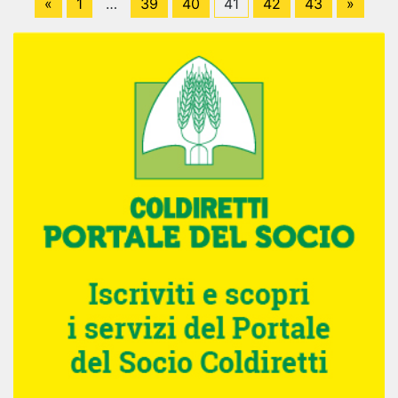
«
1
…
39
40
41
42
43
»