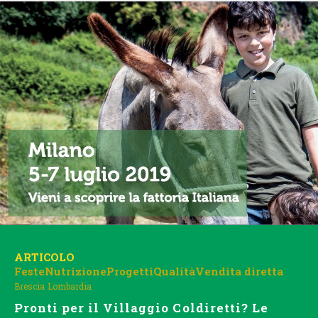
ARTICOLO
Feste
Nutrizione
Progetti
Qualità
Vendita diretta
Brescia
Lombardia
Pronti per il Villaggio Coldiretti? Le